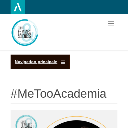
Toggle
Aller
navigatio
au
contenu
principal
Navigation principale
#MeTooAcademia