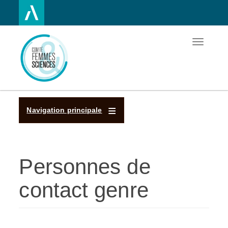
Toggle
Aller
navigatio
au
contenu
principal
Navigation principale
Personnes de
contact genre