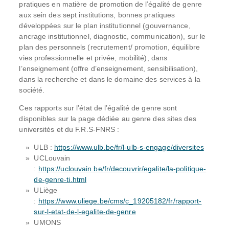
pratiques en matière de promotion de l’égalité de genre
aux sein des sept institutions, bonnes pratiques
développées sur le plan institutionnel (gouvernance,
ancrage institutionnel, diagnostic, communication), sur le
plan des personnels (recrutement/ promotion, équilibre
vies professionnelle et privée, mobilité), dans
l’enseignement (offre d’enseignement, sensibilisation),
dans la recherche et dans le domaine des services à la
société.
Ces rapports sur l’état de l’égalité de genre sont
disponibles sur la page dédiée au genre des sites des
universités et du F.R.S-FNRS :
ULB :
https://www.ulb.be/fr/l-ulb-s-engage/diversites
UCLouvain
:
https://uclouvain.be/fr/decouvrir/egalite/la-politique-
de-genre-ti.html
ULiège
:
https://www.uliege.be/cms/c_19205182/fr/rapport-
sur-l-etat-de-l-egalite-de-genre
UMONS