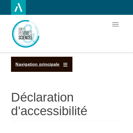
Toggle
Aller
navigatio
au
contenu
principal
Navigation principale
Déclaration
d'accessibilité