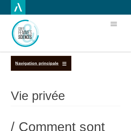
Toggle
Aller
navigatio
au
contenu
principal
Navigation principale
Vie privée
/ Comment sont