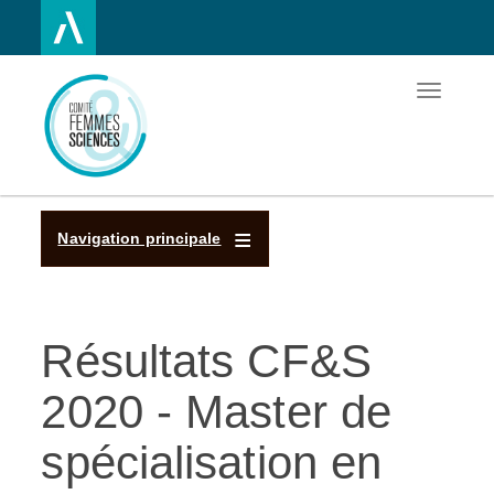
Toggle
Aller
navigatio
au
contenu
principal
Navigation principale
Résultats CF&S
2020 - Master de
spécialisation en