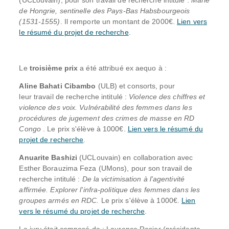
(UCLouvain), pour son travail de recherche intitulé :
Marie
de Hongrie, sentinelle des Pays-Bas Habsbourgeois
(1531-1555)
. Il remporte un montant de 2000€.
Lien vers
le résumé du projet de recherche
.
Le
troisième prix
a été attribué ex aequo à :
Aline Bahati Cibambo
(ULB) et consorts, pour
leur travail de recherche intitulé :
Violence des chiffres et
violence des voix. Vulnérabilité des femmes dans les
procédures de jugement des crimes de masse en RD
Congo
. Le prix s'élève à 1000€.
Lien vers le résumé du
projet de recherche
.
Anuarite Bashizi
(UCLouvain) en collaboration avec
Esther Borauzima Feza (UMons), pour son travail de
recherche intitulé :
De la victimisation à l'agentivité
affirmée. Explorer l'infra-politique des femmes dans les
groupes armés en RDC.
Le prix s'élève à 1000€.
Lien
vers le résumé du projet de recherche
.