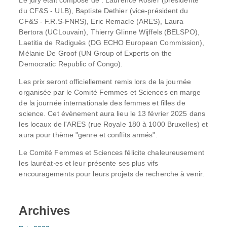
Le jury était composé de : Laurence Rosier (présidente
du CF&S - ULB), Baptiste Dethier (vice-président du
CF&S - F.R.S-FNRS), Eric Remacle (ARES), Laura
Bertora (UCLouvain), Thierry Glinne Wijffels (BELSPO),
Laetitia de Radiguès (DG ECHO European Commission),
Mélanie De Groof (UN Group of Experts on the
Democratic Republic of Congo).
Les prix seront officiellement remis lors de la journée
organisée par le Comité Femmes et Sciences en marge
de la journée internationale des femmes et filles de
science. Cet évènement aura lieu le 13 février 2025 dans
les locaux de l'ARES (rue Royale 180 à 1000 Bruxelles) et
aura pour thème "genre et conflits armés".
Le Comité Femmes et Sciences félicite chaleureusement
les lauréat∙es et leur présente ses plus vifs
encouragements pour leurs projets de recherche à venir.
Archives